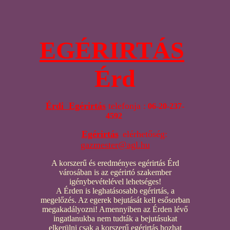
EGÉRIRTÁS
Érd
Érdi Egérirtás
telefonja :
06-20-237-
4592
Egérirtás
elérhetőség:
gazmester@agl.hu
A korszerű és eredményes egérirtás Érd
városában is az egérirtó szakember
igénybevételével lehetséges!
A Érden is leghatásosabb egérirtás, a
megelőzés. Az egerek bejutását kell esősorban
megakadályozni! Amennyiben az Érden lévő
ingatlanukba nem tudták a bejutásukat
elkerülni csak a korszerű egérirtás hozhat