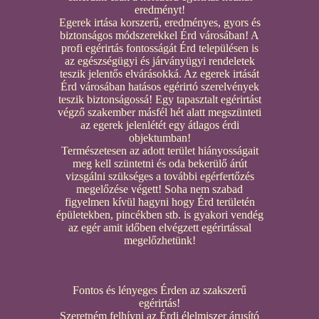
eredményt!
Egerek irtása korszerű, eredményes, gyors és
biztonságos módszerekkel Érd városában! A
profi egérirtás fontosságát Érd településen is
az egészségügyi és járványügyi rendeletek
teszik jelentős elvárásokká. Az egerek irtását
Érd városában hatásos egérirtó szerelvények
teszik biztonságossá! Egy tapasztalt egérirtást
végző szakember másfél hét alatt megszünteti
az egerek jelenlétét egy átlagos érdi
objektumban!
Természetesen az adott terület hiányosságait
meg kell szüntetni és oda bekerülő árút
vizsgálni szükséges a további egérfertőzés
megelőzése végett! Soha nem szabad
figyelmen kívül hagyni hogy Érd területén
épületekben, pincékben stb. is gyakori vendég
az egér amit időben elvégzett egérirtással
megelőzhetünk!
Fontos és lényeges Érden az szakszerű
egérirtás!
Szeretném felhívni az Érdi élelmiszer árusító